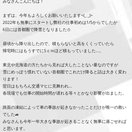
みなさんこんにちは！
まずは、今年もよろしくお願いいたします<(_ _)>
2022年も無事にスタートし弊社の仕事初めは1/5からでしたが
6日には首都圏で降雪となりました⛄
昼頃から降り出したので、積もらないと高をくくっていたら
帰宅時にはもうすでに5ｃｍほど積もっていました...。
東北や北海道の方たちから見れば大したことない量なのですが
雪にめっぽう慣れていない首都圏でこれだけ降ると話は大きく変わ
ります！
翌日はもちろん交通マヒに見舞われ...
各現場でも仕事の開始時間が遅れる等々とかなり影響が出ました。
路面の凍結によって車の事故が起きなかったことだけが唯一の救い
でした🚙
みなさんも今年一年大きな事故が起きることなく無事に過ごせれば
と思います。