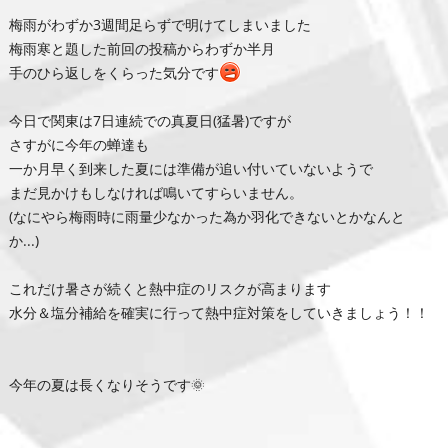
梅雨がわずか3週間足らずで明けてしまいました
梅雨寒と題した前回の投稿からわずか半月
手のひら返しをくらった気分です
今日で関東は7日連続での真夏日(猛暑)ですが
さすがに今年の蝉達も
一か月早く到来した夏には準備が追い付いていないようで
まだ見かけもしなければ鳴いてすらいません。
(なにやら梅雨時に雨量少なかった為か羽化できないとかなんと
か...)
これだけ暑さが続くと熱中症のリスクが高まります
水分＆塩分補給を確実に行って熱中症対策をしていきましょう！！
今年の夏は長くなりそうです🌞