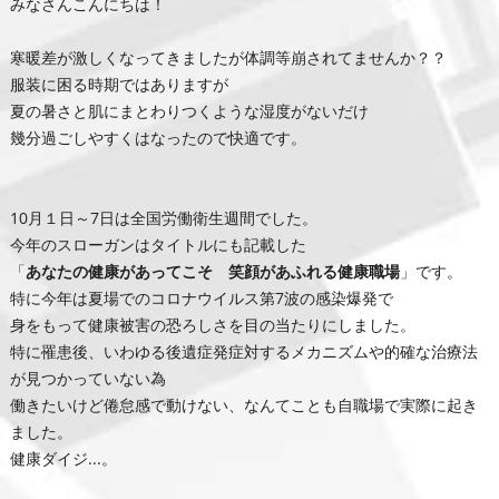
みなさんこんにちは！
寒暖差が激しくなってきましたが体調等崩されてませんか？？
服装に困る時期ではありますが
夏の暑さと肌にまとわりつくような湿度がないだけ
幾分過ごしやすくはなったので快適です。
10月１日～7日は全国労働衛生週間でした。
今年のスローガンはタイトルにも記載した
「
あなたの健康があってこそ 笑顔があふれる健康職場
」です。
特に今年は夏場でのコロナウイルス第7波の感染爆発で
身をもって健康被害の恐ろしさを目の当たりにしました。
特に罹患後、いわゆる後遺症発症対するメカニズムや的確な治療法
が見つかっていない為
働きたいけど倦怠感で動けない、なんてことも自職場で実際に起き
ました。
健康ダイジ...。