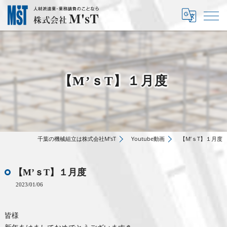
【M’ｓT】１月度
千葉の機械組立は株式会社M’sT
Youtube動画
【M’ｓT】１月度
【M’ｓT】１月度
2023/01/06
皆様