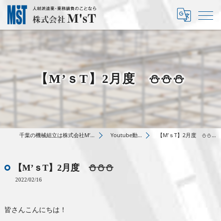
【M’ｓT】2月度 ⛄⛄⛄
千葉の機械組立は株式会社M’sT
Youtube動画
【M’ｓT】2月度 ⛄⛄⛄
【M’ｓT】2月度 ⛄⛄⛄
2022/02/16
皆さんこんにちは！