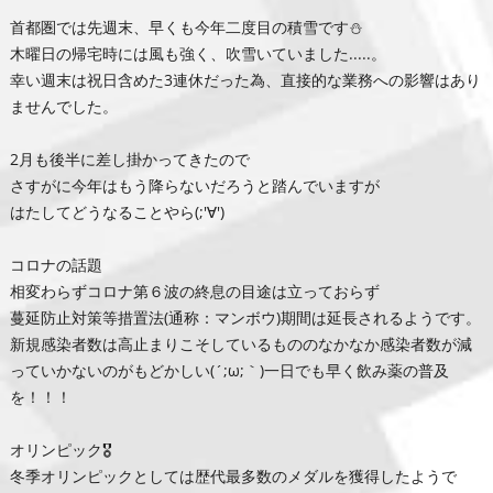
首都圏では先週末、早くも今年二度目の積雪です⛄
木曜日の帰宅時には風も強く、吹雪いていました.....。
幸い週末は祝日含めた3連休だった為、直接的な業務への影響はあり
ませんでした。
2月も後半に差し掛かってきたので
さすがに今年はもう降らないだろうと踏んでいますが
はたしてどうなることやら(;'∀')
コロナの話題
相変わらずコロナ第６波の終息の目途は立っておらず
蔓延防止対策等措置法(通称：マンボウ)期間は延長されるようです。
新規感染者数は高止まりこそしているもののなかなか感染者数が減
っていかないのがもどかしい(´;ω;｀)一日でも早く飲み薬の普及
を！！！
オリンピック🎖
冬季オリンピックとしては歴代最多数のメダルを獲得したようで