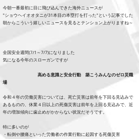
今朝一番最初に目に飛び込んできた海外ニュースが
"ショウヘイオオタニが31本目の本塁打を打った"という記事でした
朝からこういう嬉しいニュースを見るとテンション上がりますね～
全国安全週間(7/1～7/7)になりました
気になる今年のスローガンですが
高める意識と安全行動 築こうみんなのゼロ災職
場
令和４年の労働災害については、死亡災害は前年を下回る見込みで
あるものの、休業４日以上の死傷災害は前年を上回る見込みで、近
年の増加傾向に歯止めがかからない状況だそうです。
特に多いのが
・転倒や腰痛といった労働者の作業行動に起因する死傷災害