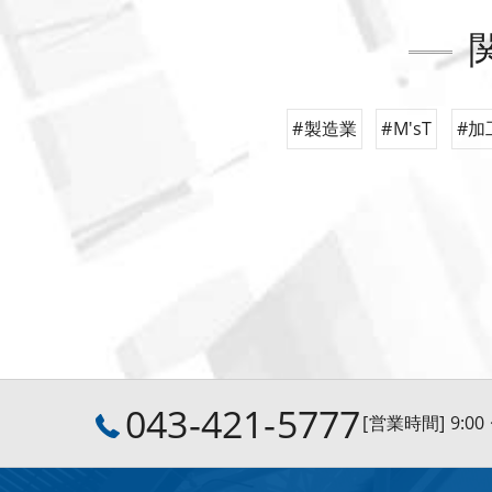
#製造業
#M'sT
#加
043-421-5777
[営業時間] 9:0